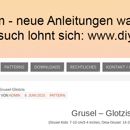
PATTERNS
DOWNLOADS
RECHTLICHES
KONTAKT /
Grusel-Glotzis
VON
ADMIN
8. JUNI 2015
PATTERN
Grusel – Glotzi
(Grusel Kids: 7-10 cm/3-4 inches, Oma-Grusel: 14-