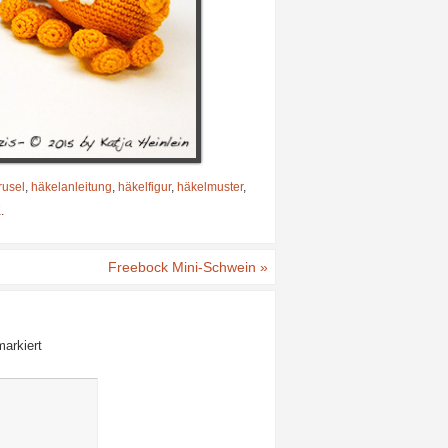
rusel
,
häkelanleitung
,
häkelfigur
,
häkelmuster
,
K
.
Freebock Mini-Schwein
»
arkiert