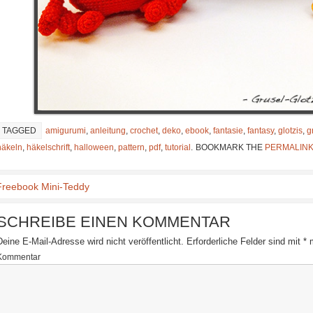
TAGGED
amigurumi
,
anleitung
,
crochet
,
deko
,
ebook
,
fantasie
,
fantasy
,
glotzis
,
g
häkeln
,
häkelschrift
,
halloween
,
pattern
,
pdf
,
tutorial
.
BOOKMARK THE
PERMALIN
reebook Mini-Teddy
SCHREIBE EINEN KOMMENTAR
Deine E-Mail-Adresse wird nicht veröffentlicht.
Erforderliche Felder sind mit
*
m
Kommentar