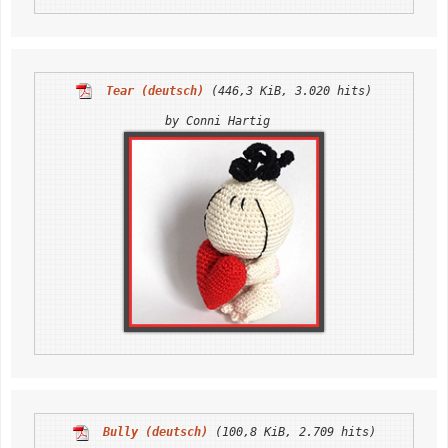
Tear (deutsch)
(446,3 KiB, 3.020 hits)
by Conni Hartig
Bully (deutsch)
(100,8 KiB, 2.709 hits)