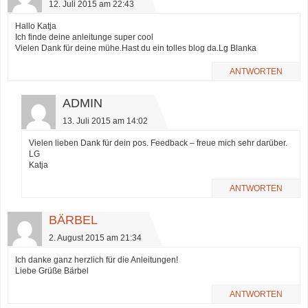
12. Juli 2015 am 22:43
Hallo Katja
Ich finde deine anleitunge super cool
Vielen Dank für deine mühe.Hast du ein tolles blog da.Lg Blanka
ANTWORTEN
ADMIN
13. Juli 2015 am 14:02
Vielen lieben Dank für dein pos. Feedback – freue mich sehr darüber.
LG
Katja
ANTWORTEN
BÄRBEL
2. August 2015 am 21:34
Ich danke ganz herzlich für die Anleitungen!
Liebe Grüße Bärbel
ANTWORTEN