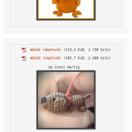
Waldi (deutsch)
(133,3 KiB, 2.730 hits)
Waldi (english)
(105,7 KiB, 2.288 hits)
by Conni Hartig