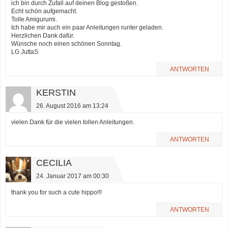
ich bin durch Zufall auf deinen Blog gestoßen.
Echt schön aufgemacht.
Tolle Amigurumi.
Ich habe mir auch ein paar Anleitungen runter geladen.
Herzlichen Dank dafür.
Wünsche noch einen schönen Sonntag.
LG JuttaS
ANTWORTEN
KERSTIN
26. August 2016 am 13:24
vielen Dank für die vielen tollen Anleitungen.
ANTWORTEN
CECILIA
24. Januar 2017 am 00:30
thank you for such a cute hippo!!!
ANTWORTEN