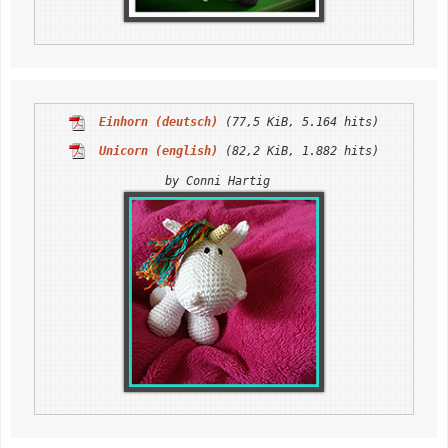
Einhorn (deutsch)
(77,5 KiB, 5.164 hits)
Unicorn (english)
(82,2 KiB, 1.882 hits)
by Conni Hartig