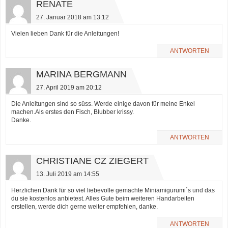
RENATE
27. Januar 2018 am 13:12
Vielen lieben Dank für die Anleitungen!
ANTWORTEN
MARINA BERGMANN
27. April 2019 am 20:12
Die Anleitungen sind so süss. Werde einige davon für meine Enkel
machen.Als erstes den Fisch, Blubber krissy.
Danke.
ANTWORTEN
CHRISTIANE CZ ZIEGERT
13. Juli 2019 am 14:55
Herzlichen Dank für so viel liebevolle gemachte Miniamigurumi´s und das
du sie kostenlos anbietest. Alles Gute beim weiteren Handarbeiten
erstellen, werde dich gerne weiter empfehlen, danke.
ANTWORTEN