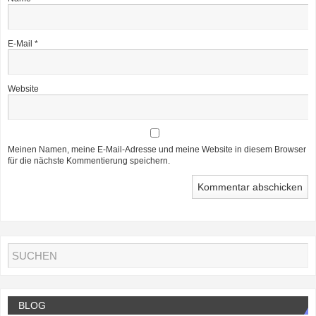
E-Mail
*
Website
Meinen Namen, meine E-Mail-Adresse und meine Website in diesem Browser
für die nächste Kommentierung speichern.
BLOG