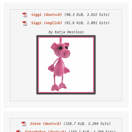
Siggi (deutsch)
(98,3 KiB, 3.922 hits)
Siggi (english)
(91,6 KiB, 1.891 hits)
by Katja Heinlein
Enten (deutsch)
(158,7 KiB, 3.204 hits)