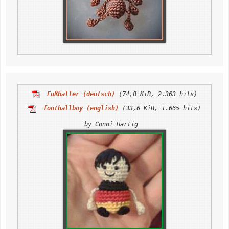
Fußballer (deutsch)
(74,8 KiB, 2.363 hits)
footballboy (english)
(33,6 KiB, 1.665 hits)
by Conni Hartig