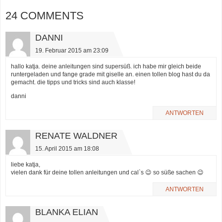
24 COMMENTS
DANNI
19. Februar 2015 am 23:09
hallo katja. deine anleitungen sind supersüß. ich habe mir gleich beide
runtergeladen und fange grade mit giselle an. einen tollen blog hast du da
gemacht. die tipps und tricks sind auch klasse!
danni
ANTWORTEN
RENATE WALDNER
15. April 2015 am 18:08
liebe katja,
vielen dank für deine tollen anleitungen und cal`s 😉 so süße sachen 😉
ANTWORTEN
BLANKA ELIAN