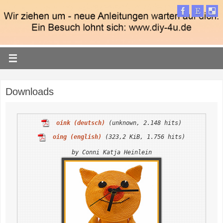
Downloads
oink (deutsch)
(unknown, 2.148 hits)
oing (english)
(323,2 KiB, 1.756 hits)
by Conni Katja Heinlein