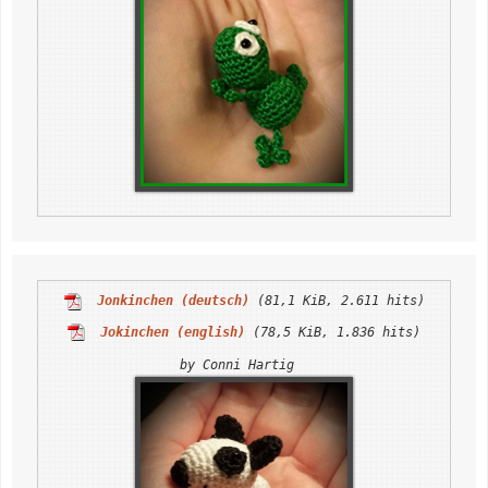
Jonkinchen (deutsch)
(81,1 KiB, 2.611 hits)
Jokinchen (english)
(78,5 KiB, 1.836 hits)
by Conni Hartig