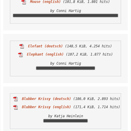
Mouse (english)
(101,8 KiB, 1.801 hits)
by Conni Hartig
Elefant (deutsch)
(148,5 KiB, 4.254 hits)
Elephant (english)
(107,2 KiB, 1.877 hits)
by Conni Hartig
Blubber Krissy (deutsch)
(186,0 KiB, 2.893 hits)
Blubber Krissy (english)
(171,4 KiB, 1.714 hits)
by Katja Heinlein