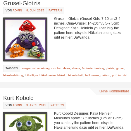
Grusel-Glotzis
VON
ADMIN
8. JUNI 2015
PATTERN
Grusel – Glotzis (Grusel Kids: 7-10 cm/3-4
inches, Oma-Grusel: 14-20cm/5,5-7,5cm)
Designer: Katja Heinlein you can buy the
pattern here: etsy die Häkelanleitung dazu
gibt es hier: DaWanda
TAGGED
amigurumi
,
anleitung
,
crochet
,
deko
,
ebook
,
fantasie
,
fantasy
,
glotzis
,
grusel
,
häkelanleitung
,
häkelfigur
,
häkelmuster
,
häkeln
,
häkelschrift
,
halloween
,
pattern
,
pdf
,
tutorial
Keine Kommentare
Kurt Kobold
VON
ADMIN
3. APRIL 2015
PATTERN
Kurt Kobold Designer: Katja Heinlein
Measures aprox.: 7,5 inches (Größe: 19cm)
you can buy the pattern here: etsy die
Häkelanleitung dazu gibt es hier: DaWanda