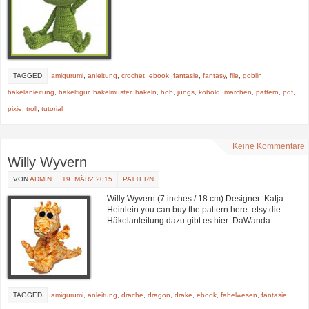
TAGGED
amigurumi
,
anleitung
,
crochet
,
ebook
,
fantasie
,
fantasy
,
file
,
goblin
,
häkelanleitung
,
häkelfigur
,
häkelmuster
,
häkeln
,
hob
,
jungs
,
kobold
,
märchen
,
pattern
,
pdf
,
pixie
,
troll
,
tutorial
Keine Kommentare
Willy Wyvern
VON
ADMIN
19. MÄRZ 2015
PATTERN
Willy Wyvern (7 inches / 18 cm) Designer: Katja
Heinlein you can buy the pattern here: etsy die
Häkelanleitung dazu gibt es hier: DaWanda
TAGGED
amigurumi
,
anleitung
,
drache
,
dragon
,
drake
,
ebook
,
fabelwesen
,
fantasie
,