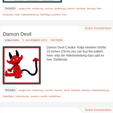
TAGGED
amigurumi
,
anleitung
,
crochet
,
download
,
ebook
,
fantasie
,
fantasy
,
free
,
freebook
,
freie
,
häkelanleitung
,
häkelfigur
,
pattern
,
troll
Keine Kommentare
Damon Devil
VON
ADMIN
5. NOVEMBER 2015
PATTERN
Damon Devil Creator: Katja Heinlein Größe:
10 inches (25cm) you can buy the pattern
here: etsy die Häkelanleitung dazu gibt es
hier: DaWanda
TAGGED
amigurumi
,
anleitung
,
crochet
,
damon
,
devil
,
fantasie
,
fantasy
,
häkelanleitung
,
häkelfigur
,
häkelmuster
,
pattern
,
teufel
,
teufelchen
Keine Kommentare