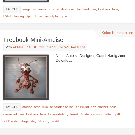
TAGGED
amigurumi
,
animal
,
crochet
,
download
,
flußpferd
,
free
,
freebook
,
freie
,
häkelanleitung
,
hippo
,
kostenlos
,
nilpferd
,
pattern
Keine Kommentare
Freebook Mini-Ameise
VON
ADMIN
16. OKTOBER 2015
NEWS
,
PATTERN
Mini – Ameise Designer: Conni Hartig zum
Download
TAGGED
ameise
,
amigurumi
,
anhänger
,
animal
,
anleitung
,
anz
,
crochet
,
deko
,
download
,
free
,
freebook
,
freie
,
häkelanleitung
,
häkeln
,
kostenlos
,
mini
,
pattern
,
pdf
,
schlüsselanhänger
,
tier
,
türkranz
,
tutorial