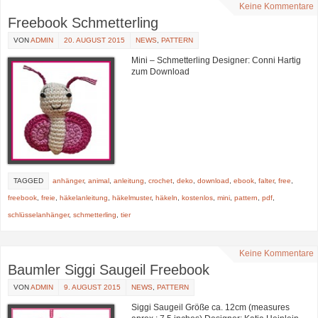
Keine Kommentare
Freebook Schmetterling
VON
ADMIN
20. AUGUST 2015
NEWS
,
PATTERN
Mini – Schmetterling Designer: Conni Hartig
zum Download
TAGGED
anhänger
,
animal
,
anleitung
,
crochet
,
deko
,
download
,
ebook
,
falter
,
free
,
freebook
,
freie
,
häkelanleitung
,
häkelmuster
,
häkeln
,
kostenlos
,
mini
,
pattern
,
pdf
,
schlüsselanhänger
,
schmetterling
,
tier
Keine Kommentare
Baumler Siggi Saugeil Freebook
VON
ADMIN
9. AUGUST 2015
NEWS
,
PATTERN
Siggi Saugeil Größe ca. 12cm (measures