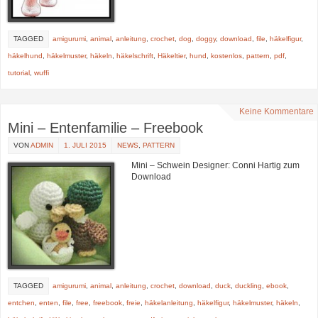
TAGGED
amigurumi
,
animal
,
anleitung
,
crochet
,
dog
,
doggy
,
download
,
file
,
häkelfigur
,
häkelhund
,
häkelmuster
,
häkeln
,
häkelschrift
,
Häkeltier
,
hund
,
kostenlos
,
pattern
,
pdf
,
tutorial
,
wuffi
Keine Kommentare
Mini – Entenfamilie – Freebook
VON
ADMIN
1. JULI 2015
NEWS
,
PATTERN
Mini – Schwein Designer: Conni Hartig zum
Download
TAGGED
amigurumi
,
animal
,
anleitung
,
crochet
,
download
,
duck
,
duckling
,
ebook
,
entchen
,
enten
,
file
,
free
,
freebook
,
freie
,
häkelanleitung
,
häkelfigur
,
häkelmuster
,
häkeln
,