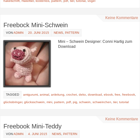
häkelschrift
,
Häkeltier
,
kostenlos
,
pattern
,
pdf
,
tier
,
tutorial
,
vogel
Keine Kommentare
Freebock Mini-Schwein
VON
ADMIN
20. JUNI 2015
NEWS
,
PATTERN
Mini – Schwein Designer: Conni Hartig zum
Download
TAGGED
amigurumi
,
animal
,
anleitung
,
crochet
,
deko
,
download
,
ebook
,
free
,
freebook
,
glücksbringer
,
glücksschwein
,
mini
,
pattern
,
pdf
,
pig
,
schwein
,
schweinchen
,
tier
,
tutorial
Keine Kommentare
Freebook Mini-Teddy
VON
ADMIN
4. JUNI 2015
NEWS
,
PATTERN