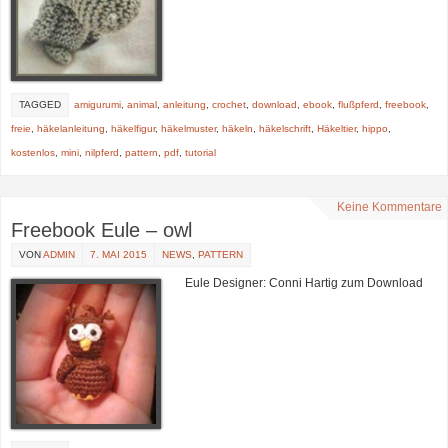
TAGGED
amigurumi
,
animal
,
anleitung
,
crochet
,
download
,
ebook
,
flußpferd
,
freebook
,
freie
,
häkelanleitung
,
häkelfigur
,
häkelmuster
,
häkeln
,
häkelschrift
,
Häkeltier
,
hippo
,
kostenlos
,
mini
,
nilpferd
,
pattern
,
pdf
,
tutorial
Keine Kommentare
Freebook Eule – owl
VON
ADMIN
7. MAI 2015
NEWS
,
PATTERN
Eule Designer: Conni Hartig zum Download