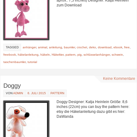
aprox.: 7,5 inches) Designer: Katja Heinlein
zum Download
TAGGED
anhänger
,
animal
,
anleitung
,
baumler
,
crochet
,
deko
,
download
,
ebook
,
free
,
freebook
,
häkelanleitung
,
häkeln
,
Häkeltier
,
pattern
,
pig
,
schlüsselanhänger
,
schwein
,
taschenbaumler
,
tutorial
Keine Kommentare
Doggy
VON
ADMIN
6. JULI 2015
PATTERN
Doggy Designer: Katja Heinlein Größe: 8,6
inches (22cm) you can buy the pattern here:
etsy die Häkelanleitung dazu gibt es hier:
DaWanda