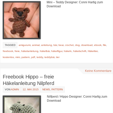
Mini – Teddy Designer: Conni Hartig zum
Download
TAGGED
amigurumi
,
animal
,
anleitung
,
bär
,
bear
,
crochet
,
dog
,
download
,
ebook
,
file
,
freebook
,
freie
,
häkelanleitung
,
häkelbär
,
häkelfigur
,
häkeln
,
häkelschrift
,
Häkeltier
,
kostenlos
,
mini
,
pattern
,
pdf
,
teddy
,
teddybär
,
tier
Keine Kommentare
Freebook Hippo – freie
Häkelanleitung Nilpferd
VON
ADMIN
12. MAI 2015
NEWS
,
PATTERN
Nilfperd / Hippo Designer: Conni Hartig zum
Download