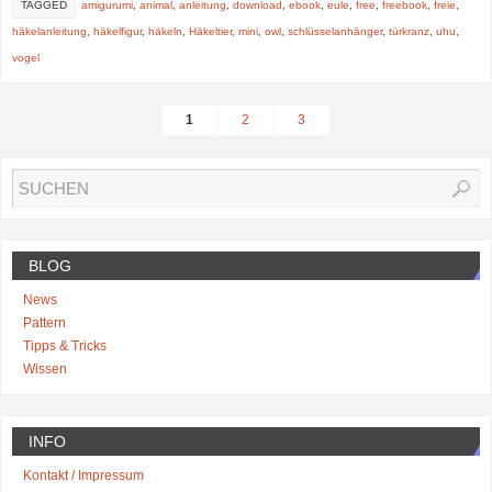
TAGGED
amigurumi
,
animal
,
anleitung
,
download
,
ebook
,
eule
,
free
,
freebook
,
freie
,
häkelanleitung
,
häkelfigur
,
häkeln
,
Häkeltier
,
mini
,
owl
,
schlüsselanhänger
,
türkranz
,
uhu
,
vogel
1
2
3
BLOG
News
Pattern
Tipps & Tricks
Wissen
INFO
Kontakt / Impressum