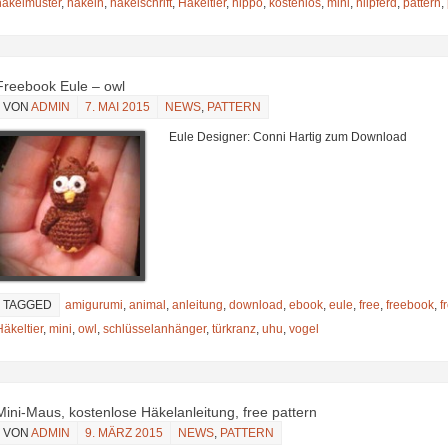
häkelmuster
,
häkeln
,
häkelschrift
,
Häkeltier
,
hippo
,
kostenlos
,
mini
,
nilpferd
,
pattern
,
Freebook Eule – owl
VON
ADMIN
7. MAI 2015
NEWS
,
PATTERN
Eule Designer: Conni Hartig zum Download
TAGGED
amigurumi
,
animal
,
anleitung
,
download
,
ebook
,
eule
,
free
,
freebook
,
f
Häkeltier
,
mini
,
owl
,
schlüsselanhänger
,
türkranz
,
uhu
,
vogel
Mini-Maus, kostenlose Häkelanleitung, free pattern
VON
ADMIN
9. MÄRZ 2015
NEWS
,
PATTERN