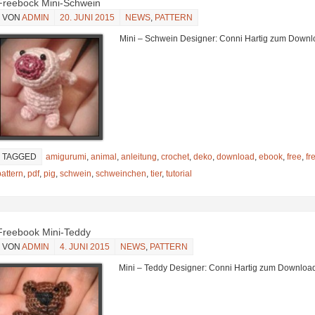
Freebock Mini-Schwein
VON
ADMIN
20. JUNI 2015
NEWS
,
PATTERN
Mini – Schwein Designer: Conni Hartig zum Down
TAGGED
amigurumi
,
animal
,
anleitung
,
crochet
,
deko
,
download
,
ebook
,
free
,
fr
pattern
,
pdf
,
pig
,
schwein
,
schweinchen
,
tier
,
tutorial
Freebook Mini-Teddy
VON
ADMIN
4. JUNI 2015
NEWS
,
PATTERN
Mini – Teddy Designer: Conni Hartig zum Downloa