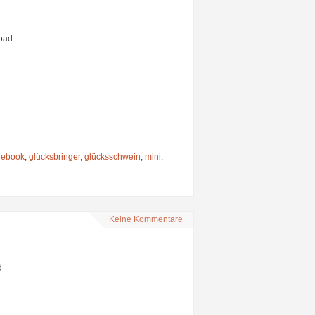
load
eebook
,
glücksbringer
,
glücksschwein
,
mini
,
Keine Kommentare
d