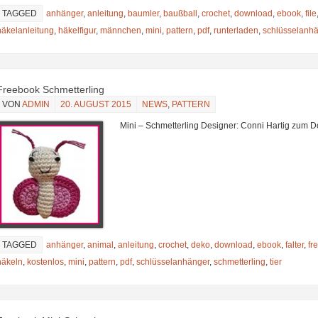
TAGGED
anhänger
,
anleitung
,
baumler
,
baußball
,
crochet
,
download
,
ebook
,
file
häkelanleitung
,
häkelfigur
,
männchen
,
mini
,
pattern
,
pdf
,
runterladen
,
schlüsselanh
Freebook Schmetterling
VON
ADMIN
20. AUGUST 2015
NEWS
,
PATTERN
Mini – Schmetterling Designer: Conni Hartig zum 
TAGGED
anhänger
,
animal
,
anleitung
,
crochet
,
deko
,
download
,
ebook
,
falter
,
fr
häkeln
,
kostenlos
,
mini
,
pattern
,
pdf
,
schlüsselanhänger
,
schmetterling
,
tier