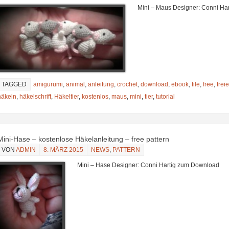
Mini – Maus Designer: Conni H
TAGGED
amigurumi
,
animal
,
anleitung
,
crochet
,
download
,
ebook
,
file
,
free
,
freie
häkeln
,
häkelschrift
,
Häkeltier
,
kostenlos
,
maus
,
mini
,
tier
,
tutorial
Mini-Hase – kostenlose Häkelanleitung – free pattern
VON
ADMIN
8. MÄRZ 2015
NEWS
,
PATTERN
Mini – Hase Designer: Conni Hartig zum Download