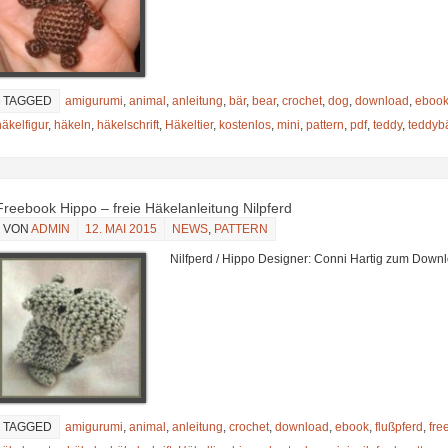
TAGGED
amigurumi
,
animal
,
anleitung
,
bär
,
bear
,
crochet
,
dog
,
download
,
eboo
häkelfigur
,
häkeln
,
häkelschrift
,
Häkeltier
,
kostenlos
,
mini
,
pattern
,
pdf
,
teddy
,
teddyb
Freebook Hippo – freie Häkelanleitung Nilpferd
VON
ADMIN
12. MAI 2015
NEWS
,
PATTERN
Nilfperd / Hippo Designer: Conni Hartig zum Down
TAGGED
amigurumi
,
animal
,
anleitung
,
crochet
,
download
,
ebook
,
flußpferd
,
fre