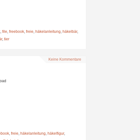
k
,
file
,
freebook
,
freie
,
häkelanleitung
,
häkelbär
,
är
,
tier
Keine Kommentare
load
ebook
,
freie
,
häkelanleitung
,
häkelfigur
,