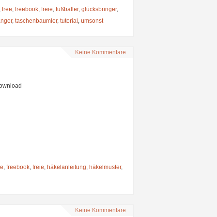
,
free
,
freebook
,
freie
,
fußballer
,
glücksbringer
,
änger
,
taschenbaumler
,
tutorial
,
umsonst
Keine Kommentare
Download
ee
,
freebook
,
freie
,
häkelanleitung
,
häkelmuster
,
Keine Kommentare