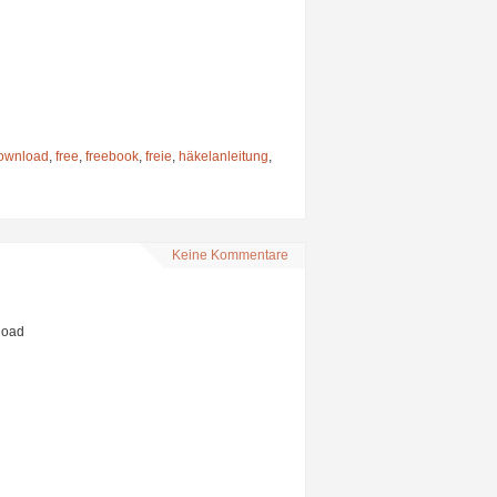
ownload
,
free
,
freebook
,
freie
,
häkelanleitung
,
Keine Kommentare
load