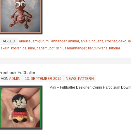
TAGGED
ameise
,
amigurumi
,
anhänger
,
animal
,
anleitung
,
anz
,
crochet
,
deko
,
d
häkeln
,
kostenlos
,
mini
,
pattern
,
pdf
,
schlüsselanhänger
,
tier
,
türkranz
,
tutorial
Freebook Fußballer
VON
ADMIN
13. SEPTEMBER 2015
NEWS
,
PATTERN
Mini – Fußballer Designer: Conni Hartig zum Down