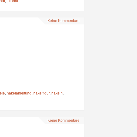
pdf
,
tutorial
Keine Kommentare
reie
,
häkelanleitung
,
häkelfigur
,
häkeln
,
Keine Kommentare